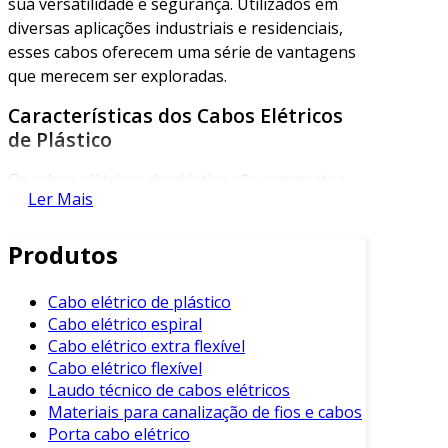
sua versatilidade e segurança. Utilizados em
diversas aplicações industriais e residenciais,
esses cabos oferecem uma série de vantagens
que merecem ser exploradas.
Características dos Cabos Elétricos
de Plástico
Os cabos elétricos de plástico são compostos
Ler Mais
por fios de cobre ou alumínio, revestidos com
materiais plásticos que oferecem proteção. Os
Produtos
principais tipos de plásticos utilizados incluem
PVC (policloreto de vinila) e PE (polietileno).
Essas características conferem aos cabos
Cabo elétrico de plástico
Cabo elétrico espiral
propriedades únicas que são benéficas para
Cabo elétrico extra flexível
diferentes aplicações.
Cabo elétrico flexível
Isolamento Efetivo:
O plástico fornece
Laudo técnico de cabos elétricos
Materiais para canalização de fios e cabos
um excelente isolamento, prevenindo
Porta cabo elétrico
curtos-circuitos e garantindo a segurança