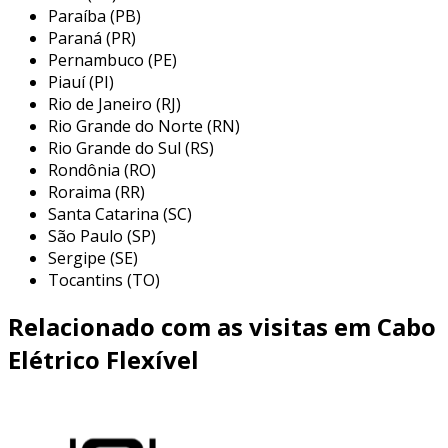
elétricos emborrachados
Paraíba (PB)
Paraná (PR)
os cabos elétricos emborrachados são
Pernambuco (PE)
Piauí (PI)
amplamente utilizados em diversas áreas
Rio de Janeiro (RJ)
devido às suas características excepcionais.
Rio Grande do Norte (RN)
entre as principais aplicações, destacam-se:
Rio Grande do Sul (RS)
Rondônia (RO)
construção civil:
esses cabos são
Roraima (RR)
frequentemente utilizados em canteiros
Santa Catarina (SC)
de obras, onde são submetidos a
São Paulo (SP)
condições severas, como altas
Sergipe (SE)
temperaturas e umidade.
Tocantins (TO)
indústria automotiva:
são essenciais em
Relacionado com as visitas em Cabo
veículos, pois oferecem segurança e
durabilidade, suportando vibrações e
Elétrico Flexível
movimentos constantes.
equipamentos industriais:
utilizados em
máquinas que exigem cabos de alta