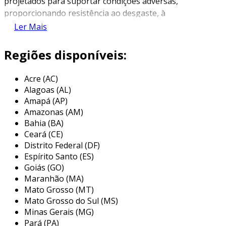
projetados para suportar condições adversas,
proporcionando resistência ao desgaste, à
abrasão e a agentes químicos. sua estrutura
Ler Mais
robusta permite uma alta durabilidade em
comparação com os cabos convencionais,
Regiões disponíveis:
garantindo a continuidade do fornecimento
elétrico em diversos ambientes.
Acre (AC)
Alagoas (AL)
além de sua resistência, os cabos
Amapá (AP)
emborrachados são conhecidos pela
Amazonas (AM)
flexibilidade e pela facilidade de manuseio. esse
Bahia (BA)
aspecto é fundamental em aplicações que
Ceará (CE)
exigem movimento constante dos cabos, como
Distrito Federal (DF)
em máquinas e equipamentos móveis. o
Espírito Santo (ES)
isolamento emborrachado também oferece
Goiás (GO)
Maranhão (MA)
proteção adicional contra choques elétricos,
Mato Grosso (MT)
tornando-os uma escolha segura para uso em
Mato Grosso do Sul (MS)
locais onde a segurança é uma prioridade.
Minas Gerais (MG)
principais aplicações dos cabos
Pará (PA)