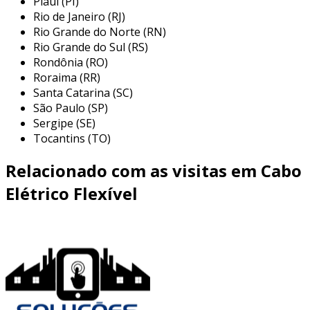
Piauí (PI)
setores. eles são utilizados em instalações que
Rio de Janeiro (RJ)
demandam alta eficiência energética e
Rio Grande do Norte (RN)
segurança nas operações. algumas das
Rio Grande do Sul (RS)
principais aplicações incluem:
Rondônia (RO)
Roraima (RR)
distribuição de energia elétrica:
em
Santa Catarina (SC)
redes elétricas, esses cabos conectam
São Paulo (SP)
subestações aos pontos de consumo,
Sergipe (SE)
assegurando que a eletricidade chegue às
Tocantins (TO)
residências e empresas.
Relacionado com as visitas em Cabo
instalações industriais:
nas fábricas e
indústrias, são empregados para
Elétrico Flexível
alimentar máquinas e equipamentos
localizados em diferentes áreas,
permitindo a operação eficiente de
sistemas pesados.
projetos de energia renovável:
em
usinas solares e parques eólicos, cabos de
longa distância conectam geradores às