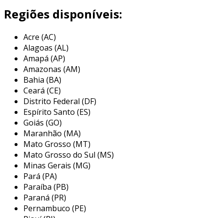
para minimizar perdas elétricas e garantir a
Regiões disponíveis:
segurança em sua utilização.
Acre (AC)
normalmente, os cabos elétricos para longa
Alagoas (AL)
distância são fabricados com materiais de alta
Amapá (AP)
qualidade, como cobre ou alumínio, que
Amazonas (AM)
oferecem baixa resistência elétrica. isso
Bahia (BA)
significa que, mesmo em distâncias
Ceará (CE)
consideráveis, a tensão se mantém estável,
Distrito Federal (DF)
reduzindo desperdícios e garantindo eficiência.
Espírito Santo (ES)
além disso, esses cabos podem ter
Goiás (GO)
Maranhão (MA)
revestimentos especiais que os protegem
Mato Grosso (MT)
contra intempéries e agentes corrosivos.
Mato Grosso do Sul (MS)
principais aplicações de cabo elétrico
Minas Gerais (MG)
para longa distância
Pará (PA)
Paraíba (PB)
os cabos elétricos para longa distância têm
Paraná (PR)
uma vasta gama de aplicações em diversos
Pernambuco (PE)